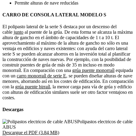
Permite alturas de nave reducidas
CARRO DE CONSOLA LATERAL MODELO S
El polipasto lateral de la serie S destaca por un descenso del
cable
junto
al puente de la grúa. De esta forma se alcanza la máxima
altura de gancho en el ámbito de capacidades de
1 t
a 1
0 t
. El
aprovechamiento al máximo de la altura de gancho no sólo es una
ventaja en edificios y naves existentes: con ayuda del carro lateral
serie S se pueden alcanzar ahorros en la inversión total al planificar
la construcción de naves nuevas. Por ejemplo, con la posibilidad de
construir puentes de grúa de más de 3
5 m
incluso en modo
monorraíl. En comparación con una
grúa puente monorraíl
equipada
con un
carro monorraíl de serie E
, se pueden diseñar alturas de nave
menores, ahorrando así en los costes de edificación. En comparación
con la
grúa puente birraíl
, la menor carga para vía de grúa y edificio
con alturas de edificación similares suele ser otro factor ventajoso en
costes.
Descargas
Polipastos electricos de cable
ABUS
Descargue el PDF (3.84 MB)