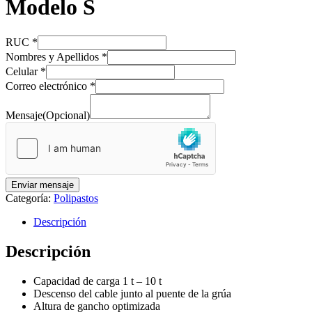
Modelo S
RUC
*
Nombres y Apellidos
*
Celular
*
Correo electrónico
*
Mensaje(Opcional)
Enviar mensaje
Categoría:
Polipastos
Descripción
Descripción
Capacidad de carga
1 t – 10 t
Descenso del cable junto al puente de la grúa
Altura de gancho optimizada